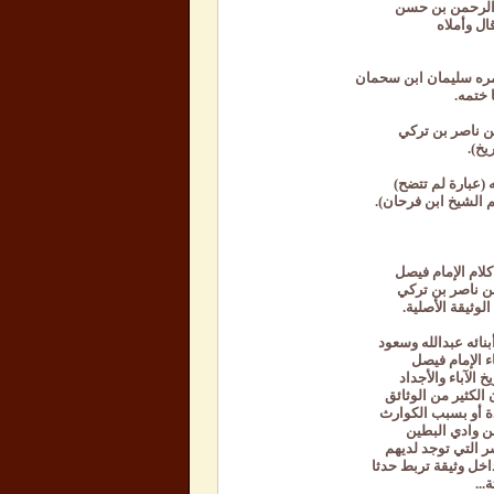
بدالرحمن بن حسن
ال وأملاه
أمره سليمان ابن سحمان
ن ناصر بن تركي
يخ).
 (عبارة لم تتضح)
م الشيخ ابن فرحان).
كلام الإمام فيصل
بن ناصر بن تركي
وثيقة الأصلية.
نائه عبدالله وسعود
ء الإمام فيصل
 الآباء والأجداد
 الكثير من الوثائق
دة أو بسبب الكوارث
ن وادي البطين
ر التي توجد لديهم
اخل وثيقة تربط حدثا
...