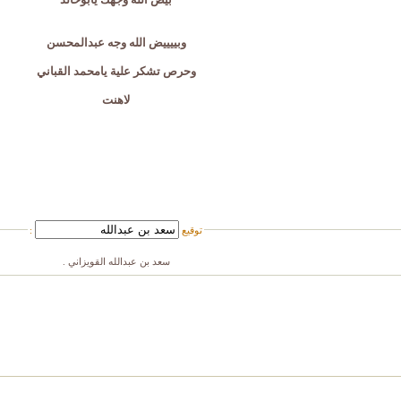
وبييييض الله وجه عبدالمحسن
وحرص تشكر علية يامحمد القباني
لاهنت
توقيع
:
سعد بن عبدالله القويزاني .