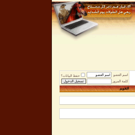
اسم العضو
حفظ البيانات؟
كلمة المرور
التقويم