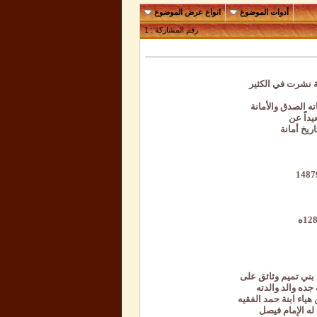
أدوات الموضوع
انواع عرض الموضوع
رقم المشاركة :
1
لة نشرت في الكثير
ه الصدق والأمانة
يداً عن
اريخ أمانة
بني تميم وثائق على
جده والد والدته
هياء ابنة حمد الفقيه
له الإمام فيصل