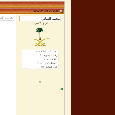
03-20-2009, 02:24 PM
القباني والإ
فريق الاشراف