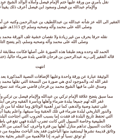
نقل بأمري من ورقة عليها ختم الإمام فيصل وأملاه الوالد الشيخ ع
والإمام عبدالله بن فيصل وسعود ابن فيصل أعرف ذلك يقيناً ق
الفقير الى الله عز شأنه عبدالله بن عبداللطيف بن عبدالرحمن وكتبه عن 
وصلى الله على محمد وآله وصحبه وسلم 9ج 1315هـ عليها ختمه.
نقله حرفا بحرف من غير زيادة ولا نقصان خشية تلف الورقة محمد ب
وصلى الله على محمد وآله وصحبه وسلم، (لم يتضح التار
الحمد لله وحده وبعد طبقنا هذه الصورة على أصلها فكانت مطابقة له
قاله الفقير إلى ربه عبدالرحمن بن فرحان قاضي بلدة ضرماء حاليا، (خت
انتهت
الوثيقة عبارة عن ورقة واحدة وعليها الإضافات النصية المذكورة بعد 
غفر الله له، والموجود لدي هي صورة من النسخة التي نقلها محمد 
وصدق على ما فيها الشيخ محمد بن فرحان قاضي ضرماء عند نسخ ال
مما سبق يتضح علاقة الإمام تركي بن عبدالله والإمام فيصل بن تركي وأب
غفر الله لهم جميعا ببلدة ضرماء وأهلها وبأسرة الفقيه وحرص أبنا
على تنفيذ وصية والدهم، كما تبرز أهمية الوثائق وما تنقله لنا من تاريخ
والدور التاريخي لبلدة ضرماء في تلك الحقبة وما سبقها، واعلم يقينا أن
التي تحفظ تاريخ البلدة قد فقدت إما بسبب الحروب التي اجتاحت البل
الطبيعية وخاصة السيول التي كانت تضرب البلدة فهي تقع في باط
فكانت السيول تداهم منازل أهلها بين فترة وأخرى، كما أتمنى من الأس
وثائق قديمة نشرها ليستفيد منها الباحثون فقد يجد الباحث معلومة من د
أو توثق نسبا أو غيره، إذا فالأهمية من النشر بحثية بحتة