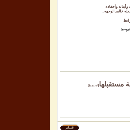
 وأبنائه وأحفاده
له خالصا لوجهه..
ابط
http
ة مستقبلها
[/frame]