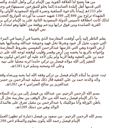
من هنا يتضح لنا العلاقة القوية بين الإمام تركي وأهل البلدة، وال
التي قدمها أهل البلدة الصامدة (كما يحلو للمؤرخين تسميتها) في وجه
عام 1233هـ إيماناً بالدعوة السلفية ونصرة للدولة السعودية الأولى والتي تمثلت بعدد من
الشهداء تراوح بين 800 إلى 1300 شهيد حسب ما أوردته التواريخ النجدية والوثائق العثمانية،
لذلك كانت انطلاقة تأسيس الدولة السعودية الثانية على يد الإمام تركي بن
القرية الصامدة ومن فوق ترابها وبدعم ووقفة من أهلها وهو امتداد ل
نص الوثيقة
يعلم الناظر إليه بأني أوقفت المغارسة الذي يخصنا في أرضينا في المز
التي جنوب نخيل آل عبود وشرقا نخل فهيد وحوشة عبدالله وشماليها بقية 
أرض العودة وهي التي غارسها عبدالرحمن النفيسي بشروط المغارسة
وإخوانه بالربع ما يخصه من أرض وقصر وقليب أوقفته لوجه الله على ذري
حمد بن علي الفقيه وقفاً لازماً ولم يكن لأحد عليه أي اعتراض ليكون مع
الفقير إلى الله مولاه فيصل بن تركي حامدا لربه مصليا على نبيه 
وعلى آله وصحبه وسلم غرة 1281هـ.
ثبت عندي ما أملاه الإمام فيصل بن تركي وفقه الله لما يحبه ويرضاه وقف
والد والدته حمد بن علي الفقيه قال ذلك ممليه عبدالرحمن بن حسن و
عبدالعزيز بن صالح الصرامي 4 ص 1282هـ.
بسم الله الرحمن الرحيم: من عبدالله بن فيصل إلى من يراه السلام
ما ذكر الإمام فيصل رحمه الله من حال الوقف من مغارسة نخل آل 
باطن الورقة وأنا موكلينك يا عبدالرحمن بن مقبل تفرق على هالمذك
الوالد وهي من ذمتك 1289هـ.
بسم الله الرحمن الرحيم - من سعود بن فيصل (عبارة لم تظهر) العمل
الإمام فيصل رحمه الله يكون معلوم والسلام 4ص 1290هـ.