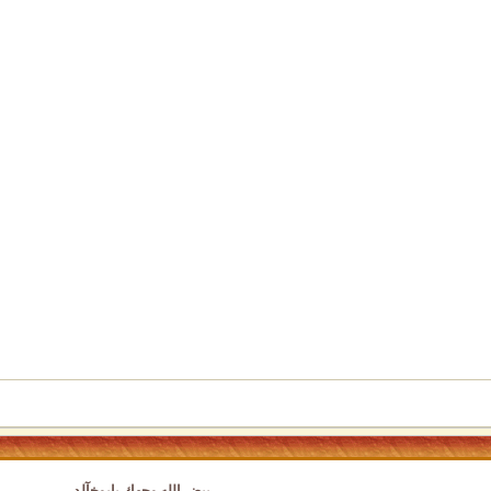
بيض الله وجهك يابوخآلد