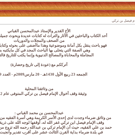
مام فيصل بن تركي
الأخ القدير والإستاذ عبدالمحسن القباني
أحد الكتاب والباحثين في الآثار والتراث له كتابات عديدة وبحوث جمي
من الصحف والمجلات والدوريات
فهو باحث ينقل بكل أمانة وموضوعية وهذا ماأضفى على بحوثه وكتابات
وهي الصفة التي يتحلى بها الباحث المجد في كل مايكتبه بع
المجاملة والمحاباة والمصالح الدنيوية وإنما يكتب للتاريخ فالت
أترككم مع (عودة إلى تاريخ وحضارة)
الجمعه 23 ربيع الأول 1430هـ - 20 مارس2009م - العدد 14879
من وثائقنا المحلية
وثيقة وقف أخوال الإمام فيصل بن تركي المتوفى عام 1282ه
عبدالمحسن بن محمد القباني :
من وثائق ضرماء وجدت لدى إحدى الأسر الكريمة وهي أسرة الفقيه من 
وقف الإمام فيصل ابن تركي غفر الله له، أوقفها لوجه الله على ذرية 
حمد بن علي الفقيه، حيث أن الإمام تركي بن عبدالله رحمه الله تزوج من 
في بلدة ضرماء بداية القرن الثالث عشر على أقرب تقدير وأنجبت 