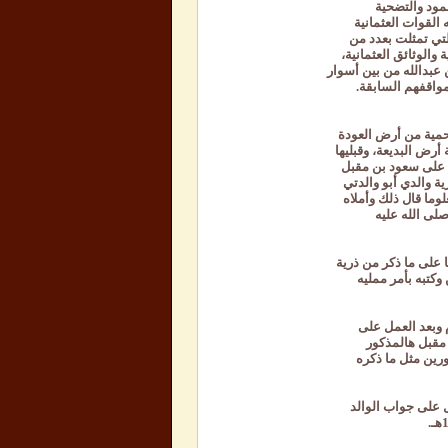
صمود والتضحية
 القوات العثمانية
 عبدالله من بين أسوار
مواقفهم السابقة.
احمية من أرض العودة
أرض البديعة، وقبليها
 على سعود بن مقبل
ة والدي أبو والدتي
لوما قال ذلك وأملاه
صلى الله عليه
ا على ما ذكر من ذرية
كتبه بأمر ممليه
 وبعد العمل على
مقبل هالمذكور
ورين مثل ما ذكره
 على جواب الوالد