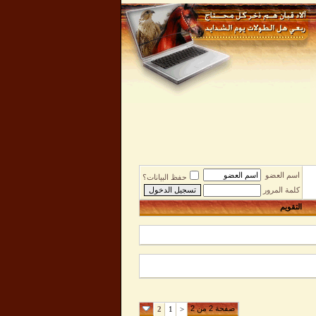
اسم العضو
حفظ البيانات؟
كلمة المرور
التقويم
صفحة 2 من 2
2
1
<