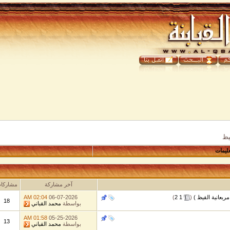
يظ
عليمات
آخر مشاركة
مشاركا
مربعانية القيظ )
‏
(
1
2
)
06-07-2026
02:04 AM
18
بواسطة
محمد القباني
01:58 AM
05-25-2026
13
بواسطة
محمد القباني