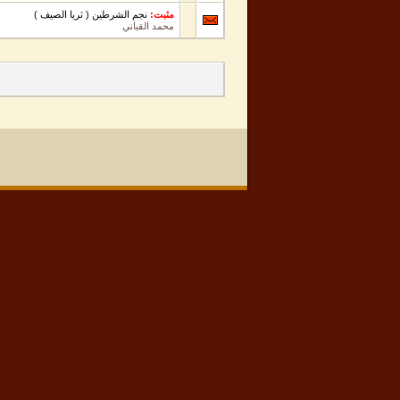
مثبت:
نجم الشرطين ( ثريا الصيف )
محمد القباني