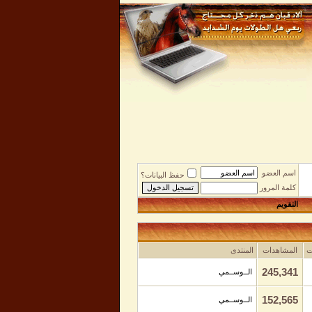
اسم العضو
حفظ البيانات؟
كلمة المرور
التقويم
ت
المشاهدات
المنتدى
245,341
الــوســمي
152,565
الــوســمي